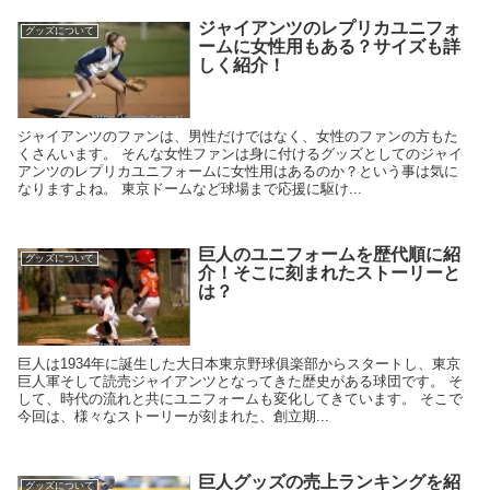
ジャイアンツのレプリカユニフォ
グッズについて
ームに女性用もある？サイズも詳
しく紹介！
ジャイアンツのファンは、男性だけではなく、女性のファンの方もた
くさんいます。 そんな女性ファンは身に付けるグッズとしてのジャイ
アンツのレプリカユニフォームに女性用はあるのか？という事は気に
なりますよね。 東京ドームなど球場まで応援に駆け...
巨人のユニフォームを歴代順に紹
グッズについて
介！そこに刻まれたストーリーと
は？
巨人は1934年に誕生した大日本東京野球俱楽部からスタートし、東京
巨人軍そして読売ジャイアンツとなってきた歴史がある球団です。 そ
して、時代の流れと共にユニフォームも変化してきています。 そこで
今回は、様々なストーリーが刻まれた、創立期...
巨人グッズの売上ランキングを紹
グッズについて