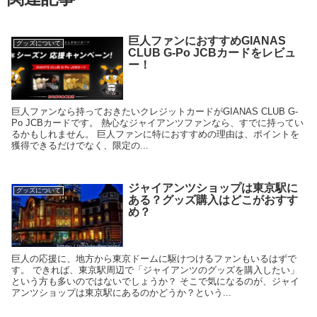
巨人ファンにおすすめGIANAS
グッズについて
CLUB G-Po JCBカードをレビュ
ー！
巨人ファンなら持っておきたいクレジットカードがGIANAS CLUB G-
Po JCBカードです。 熱心なジャイアンツファンなら、すでに持ってい
るかもしれません。 巨人ファンに特におすすめの理由は、ポイントを
獲得できるだけでなく、限定の...
ジャイアンツショップは東京駅に
グッズについて
ある？グッズ購入はどこがおすす
め？
巨人の応援に、地方から東京ドームに駆けつけるファンもいるはずで
す。 できれば、東京駅周辺で「ジャイアンツのグッズを購入したい」
という方も多いのではないでしょうか？ そこで気になるのが、ジャイ
アンツショップは東京駅にあるのかどうか？という...