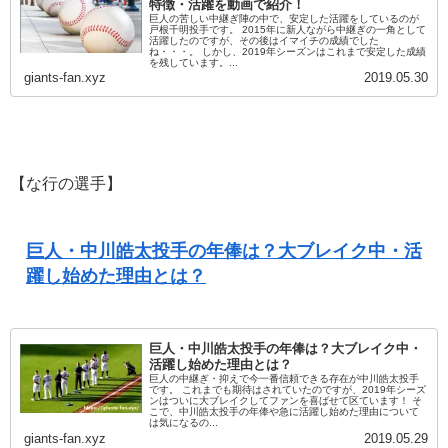
特徴・活躍を動画で紹介！
巨人の苦しい中継ぎ陣の中で、安定した活躍をしているのが
戸根千明投手です。 2015年に新人ながら中継ぎの一角として
活躍したのですが、その後はイマイチの成績でした
ね・・・。 しかし、2019年シーズンはこれまで安定した成績
を残しています。...
giants-fan.xyz
2019.05.30
【な行の選手】
巨人・中川皓太投手の年俸は？大ブレイク中・活
躍し始めた理由とは？
巨人・中川皓太投手の年俸は？大ブレイク中・
活躍し始めた理由とは？
巨人の中継ぎ・抑えで今一番信頼できる存在が中川皓太投手
です。 これまでも期待はされていたのですが、2019年シーズ
ンはついに大ブレイクしてファンを喜ばせて区ています！ そ
こで、中川皓太投手の年俸や急に活躍し始めた理由について
は気になるの...
giants-fan.xyz
2019.05.29