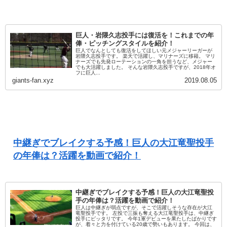
巨人・岩隈久志投手には復活を！これまでの年
俸・ピッチングスタイルを紹介！
巨人でなんとしても復活をしてほしい元メジャーリーガーが
岩隈久志投手です。 楽天で活躍し、マリナーズに移籍。 マリ
ナーズでも先発ローテーションの一角を担うなど、メジャー
でも大活躍しました。 そんな岩隈久志投手ですが、2018年オ
フに巨人...
giants-fan.xyz
2019.08.05
中継ぎでブレイクする予感！巨人の大江竜聖投手
の年俸は？活躍を動画で紹介！
中継ぎでブレイクする予感！巨人の大江竜聖投
手の年俸は？活躍を動画で紹介！
巨人は中継ぎが弱点ですが、そこで活躍しそうな存在が大江
竜聖投手です。 左投で三振も奪える大江竜聖投手は、中継ぎ
投手にピッタリです。 今年1軍デビューを果たしたばかりです
が、着々と力を付けている20歳で勢いもあります。 今回は、