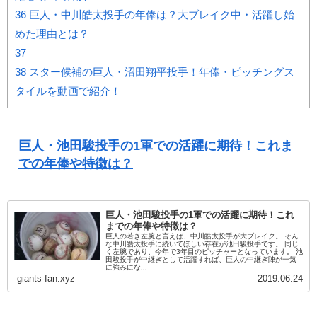
36
巨人・中川皓太投手の年俸は？大ブレイク中・活躍し始
めた理由とは？
37
38
スター候補の巨人・沼田翔平投手！年俸・ピッチングス
タイルを動画で紹介！
巨人・池田駿投手の1軍での活躍に期待！これま
での年俸や特徴は？
巨人・池田駿投手の1軍での活躍に期待！これ
までの年俸や特徴は？
巨人の若き左腕と言えば、中川皓太投手が大ブレイク。 そん
な中川皓太投手に続いてほしい存在が池田駿投手です。 同じ
く左腕であり、今年で3年目のピッチャーとなっています。 池
田駿投手が中継ぎとして活躍すれば、巨人の中継ぎ陣が一気
に強みにな...
giants-fan.xyz
2019.06.24