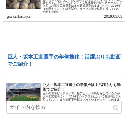
選手です。 2016年のドラフトで育成選手のピッチャーとして
入団した坂本工宜選手はまだ育成選手のままですが、2019年
は春季キャンプや練習試合、オープン戦で結果を残しており
支配下登録に...
giants-fan.xyz
2019.03.09
巨人・坂本工宜選手の年俸推移！活躍ぶりも動画
でご紹介！
巨人・坂本工宜選手の年俸推移！活躍ぶりも動
画でご紹介！
巨人の若手ピッチャーで、猛アピールを繰り返しているのが
坂本工宜選手です。 2016年のドラフトにおいて育成4位で入
団しており、まだ支配下登録はされていませんが、このまま
アピールを続けていけば、支配下登録どころか1軍での活躍に
も期待できます...
giants-fan.xyz
2019.03.08