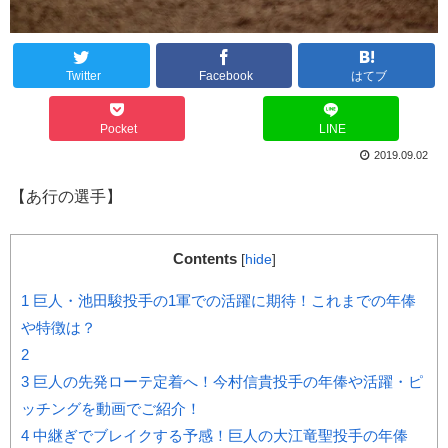
Twitter
Facebook
はてブ
Pocket
LINE
2019.09.02
【あ行の選手】
Contents
[
hide
]
1
巨人・池田駿投手の1軍での活躍に期待！これまでの年俸
や特徴は？
2
3
巨人の先発ローテ定着へ！今村信貴投手の年俸や活躍・ピ
ッチングを動画でご紹介！
4
中継ぎでブレイクする予感！巨人の大江竜聖投手の年俸