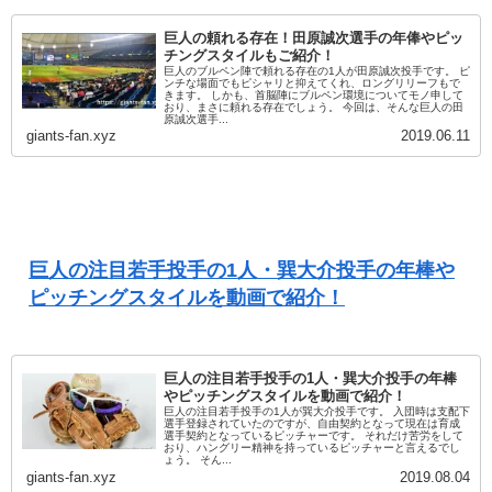
巨人の頼れる存在！田原誠次選手の年俸やピッ
チングスタイルもご紹介！
巨人のブルペン陣で頼れる存在の1人が田原誠次投手です。 ピ
ンチな場面でもピシャリと抑えてくれ、ロングリリーフもで
きます。 しかも、首脳陣にブルペン環境についてモノ申して
おり、まさに頼れる存在でしょう。 今回は、そんな巨人の田
原誠次選手...
giants-fan.xyz
2019.06.11
巨人の注目若手投手の1人・巽大介投手の年棒や
ピッチングスタイルを動画で紹介！
巨人の注目若手投手の1人・巽大介投手の年棒
やピッチングスタイルを動画で紹介！
巨人の注目若手投手の1人が巽大介投手です。 入団時は支配下
選手登録されていたのですが、自由契約となって現在は育成
選手契約となっているピッチャーです。 それだけ苦労をして
おり、ハングリー精神を持っているピッチャーと言えるでし
ょう。 そん...
giants-fan.xyz
2019.08.04