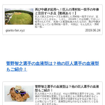
再び中継ぎ起用へ！巨人の澤村拓一投手の年俸
と注目すべき点【動画あり！】
巨人で新人王やセーブ王を獲得した澤村拓一投手ですが、近
年はパッとしません。 しかし、2019年こそは活躍してほしい
投手の1人です。 先発へと配置転換されたものの、再び中継ぎ
起用となっている澤村拓一投手。 今回は、そんな巨人・澤村
拓一投...
giants-fan.xyz
2019.06.24
菅野智之選手の血液型は？他の巨人選手の血液型
もご紹介！
菅野智之選手の血液型は？他の巨人選手の血液
型もご紹介！
巨人の現エースと言えば、やはり菅野智之選手ですよね。 2年
連続で沢村賞を受賞しており名実ともに球界を代表するピッ
チャーですが、菅野智之選手が活躍すればするほど色々なこ
とが気になってきて、血液型は何なのかなども知りたくなる
こと、ありますよね...