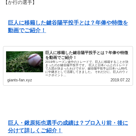
【か行の選手】
巨人に移籍した鍵谷陽平投手とは？年俸や特徴を
動画でご紹介！
巨人に移籍した鍵谷陽平投手とは？年俸や特徴
を動画でご紹介！
2019年シーズン途中のトレードで、巨人に移籍することが決
まったのが鍵谷陽平投手です。 巨人と日本ハムとのトレード
で入団が決まったわけですが、鍵谷陽平投手は日本ハム時代
に中継ぎとして活躍してきました。 それだけに、巨人のウィ
ークポイント...
giants-fan.xyz
2019.07.22
巨人・鍬原拓也選手の成績は？プロ入り前・後に
分けて詳しくご紹介！