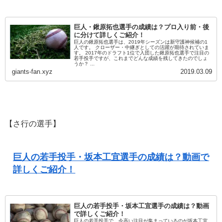
巨人・鍬原拓也選手の成績は？プロ入り前・後
に分けて詳しくご紹介！
巨人の鍬原拓也選手は、2019年シーズンは新守護神候補の1
人です。 クローザー・中継ぎとしての活躍が期待されていま
す。 2017年のドラフト1位で入団した鍬原拓也選手で注目の
若手投手ですが、これまでどんな成績を残してきたのでしょ
うか？ ...
giants-fan.xyz
2019.03.09
【さ行の選手】
巨人の若手投手・坂本工宜選手の成績は？動画で
詳しくご紹介！
巨人の若手投手・坂本工宜選手の成績は？動画
で詳しくご紹介！
巨人の若手投手で、今高い注目が集まっているのが坂本工宜