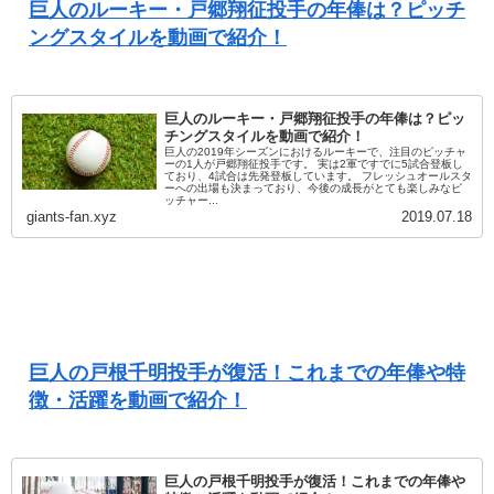
巨人のルーキー・戸郷翔征投手の年俸は？ピッチ
ングスタイルを動画で紹介！
巨人のルーキー・戸郷翔征投手の年俸は？ピッ
チングスタイルを動画で紹介！
巨人の2019年シーズンにおけるルーキーで、注目のピッチャ
ーの1人が戸郷翔征投手です。 実は2軍ですでに5試合登板し
ており、4試合は先発登板しています。 フレッシュオールスタ
ーへの出場も決まっており、今後の成長がとても楽しみなピ
ッチャー...
giants-fan.xyz
2019.07.18
巨人の戸根千明投手が復活！これまでの年俸や特
徴・活躍を動画で紹介！
巨人の戸根千明投手が復活！これまでの年俸や